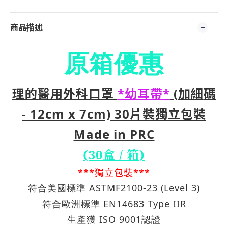
商品描述
原箱優惠
理的醫用外科口罩
*幼耳帶*
(
加細
碼
-
12cm x 7cm) 30片裝
獨立包裝
Made in PRC
(30盒 /
箱
)
***獨立包裝***
ASTMF2100-23 (Level 3)
符合美國標準
EN14683 Type IIR
符合歐洲標準
ISO 9001
生產
獲
認證