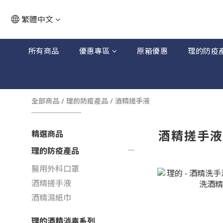
繁體中文
所有商品
優惠專區
原箱優惠
理的防疫
全部商品
/
理的防疫產品
/
酒精搓手液
酒精搓手
精選商品
理的防疫產品
醫用外科口罩
酒精搓手液
酒精濕紙巾
理的酒精消毒系列