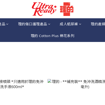
產品
理的傷口護理產品
成人紙尿褲
理的產
理的 Cotton Plus 棉花系列
液