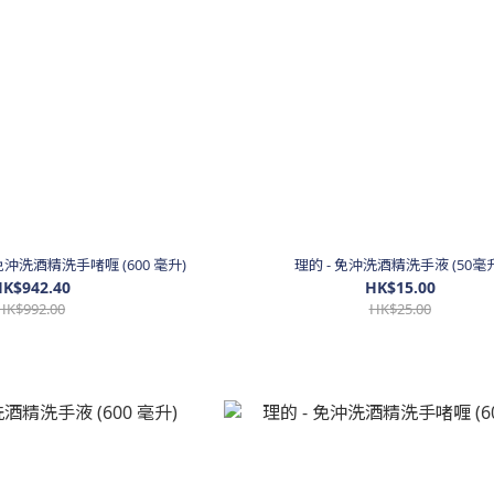
- 免沖洗酒精洗手啫喱 (600 毫升)
理的 - 免沖洗酒精洗手液 (50毫
K$942.40
HK$15.00
HK$992.00
HK$25.00