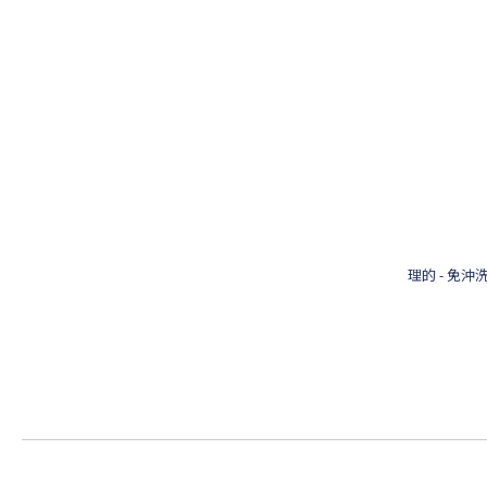
理的 - 免沖