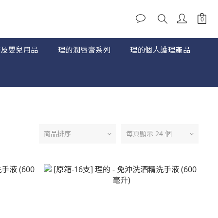
婦及嬰兒用品
理的潤唇膏系列
理的個人護理產品
商品排序
每頁顯示 24 個