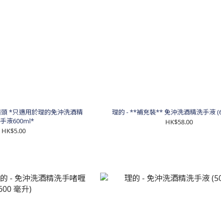
噴頭 *只適用於理的免沖洗酒精
理的 - **補充裝** 免沖洗酒精洗手液 (6
手液600ml*
HK$58.00
HK$5.00