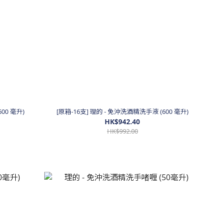
00 毫升)
[原箱-16支] 理的 - 免沖洗酒精洗手液 (600 毫升)
HK$942.40
HK$992.00