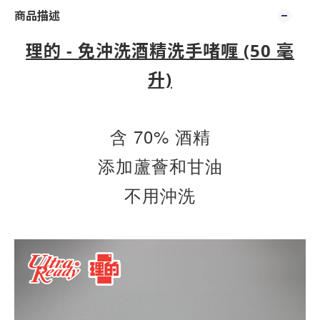
商品描述
理的 - 免沖洗酒精洗手啫喱 (50 毫
升)
含 70% 酒精
添加蘆薈和甘油
不用沖洗