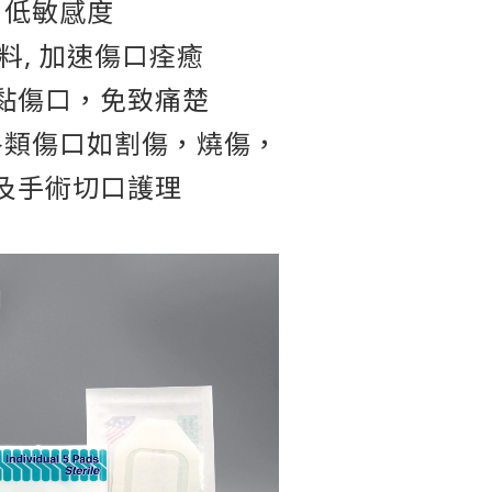
低敏感度
料, 加速傷口痊癒
黏傷口，免致痛楚
各類傷口如割傷，燒傷，
及手術切口護理