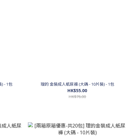
 - 1包
理的 金裝成人紙尿褲 (大碼 - 10片裝) - 1包
HK$55.00
HK$76.00