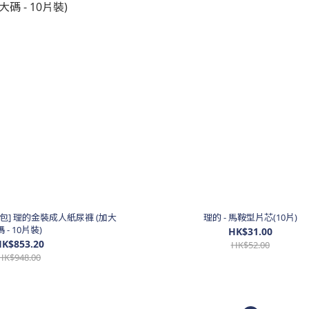
2包] 理的金裝成人紙尿褲 (加大
理的 - 馬鞍型片芯(10片)
碼 - 10片裝)
HK$31.00
K$853.20
HK$52.00
HK$948.00