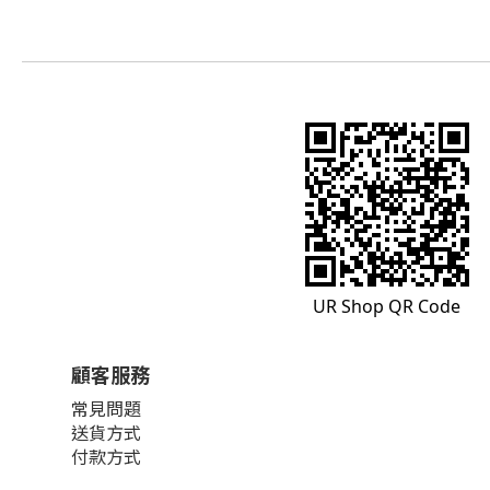
UR Shop QR Code
顧客服務
常見問題
送貨方式
付款方式