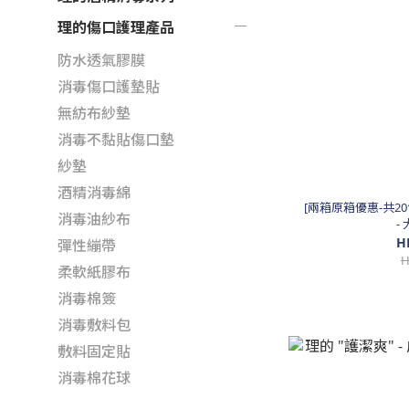
理的傷口護理產品
防水透氣膠膜
消毒傷口護墊貼
無紡布紗墊
消毒不黏貼傷口墊
紗墊
酒精消毒綿
[兩箱原箱優惠-共20包
消毒油紗布
-
H
彈性繃帶
H
柔軟紙膠布
消毒棉簽
消毒敷料包
敷料固定貼
消毒棉花球