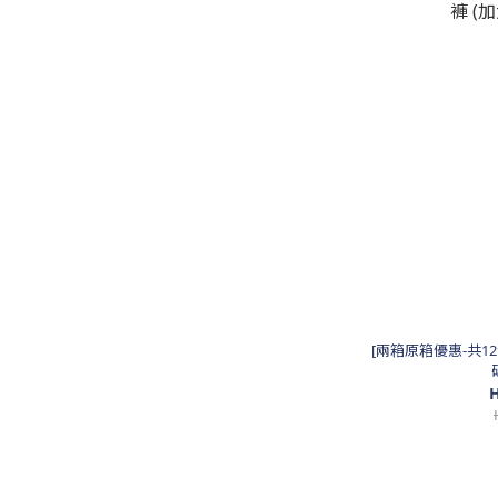
[兩箱原箱優惠-共1
H