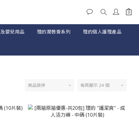
婦及嬰兒用品
理的潤唇膏系列
理的個人護理產品
商品排序
每頁顯示 24 個