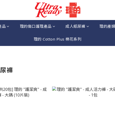
產品
理的傷口護理產品
成人紙尿褲
理的產
理的 Cotton Plus 棉花系列
紙尿褲