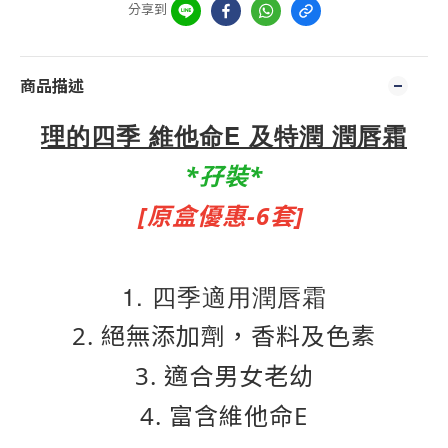
分享到
商品描述
理的四季 維他命E
及特潤
潤唇霜
*孖裝*
[原盒優惠-6套]
1. 四季適用潤唇霜
2. 絕無添加劑，香料及色素
3. 適合男女老幼
4. 富含維他命E