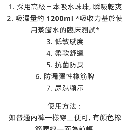
1. 採用高級日本吸水珠
珠, 瞬吸乾爽
2. 吸濕量約
1200ml
*吸收力基於使
用蒸餾水的臨床測試*
3. 低敏感度
4. 柔軟舒適
5.
抗菌防臭
6.
防漏彈性橡筋脾
7. 尿濕顯示
使用方法 :
如普通內褲一樣穿上便可, 有顏色橡
筋腰線一面為前幅.