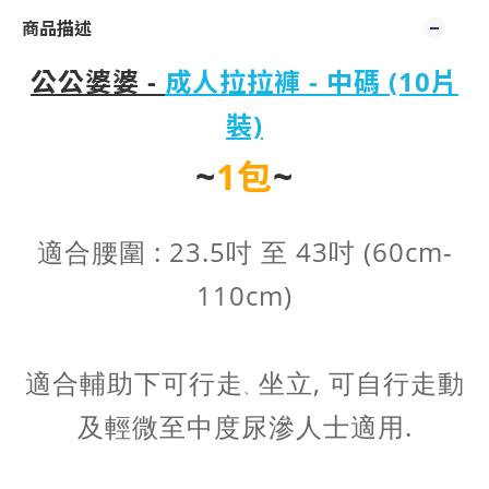
商品描述
公公婆婆 -
成人拉拉
褲 - 中碼 (10片
裝)
~
1包
~
適合腰圍 : 23.5
吋
至 43吋 (60cm-
110cm)
適合輔助下可行走
坐立, 可自行走動
、
及輕微至中度尿滲人士適用.