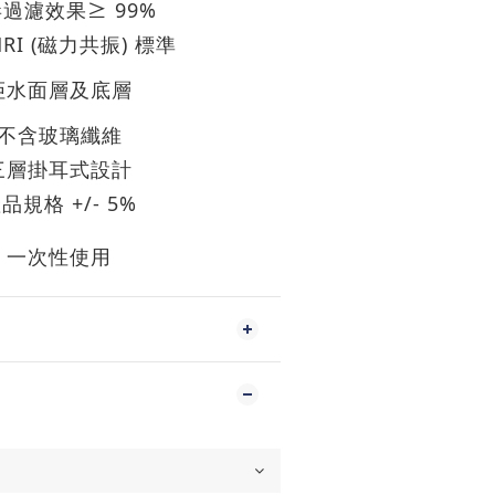
≥ 99%
毒過濾效果
RI (
)
磁力共振
標準
拒水面層及底層
不含玻璃纖維
三層掛耳式設計
+/- 5%
產品規格
一次性使用