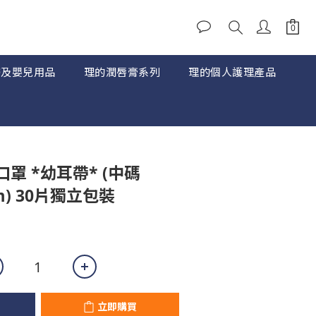
婦及嬰兒用品
理的潤唇膏系列
理的個人護理產品
立即購買
罩 *幼耳帶* (中碼
9cm) 30片獨立包裝
立即購買