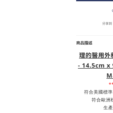
分享到
商品描述
理的醫用外
-
14.5cm x
M
*
符合美國標準
符合歐洲
生產