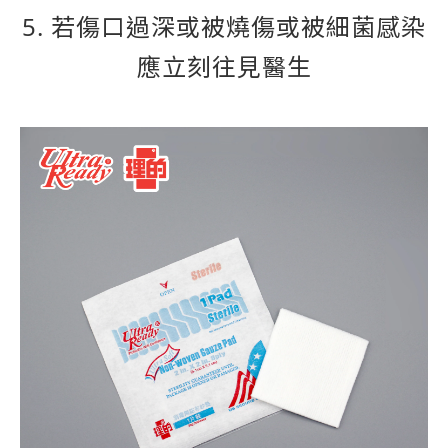
5. 若傷口過深或被燒傷或被細菌感染
應立刻往見醫生