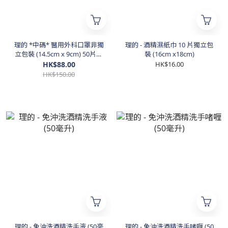
理的 *中碼* 醫用外科口罩非獨
理的 - 酒精濕紙巾 10 片獨立包
立包裝 (14.5cm x 9cm) 50片裝
裝 (16cm x18cm)
- 香港製造
HK$88.00
HK$16.00
HK$150.00
理的 - 免沖洗酒精洗手液 (50毫
理的 - 免沖洗酒精洗手啫喱 (50